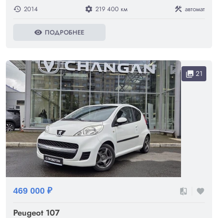
2014
219 400 км
автомат
history
settings
construction
ПОДРОБНЕЕ
visibility
21
collections
469 000 ₽
compare
favorite
Peugeot 107