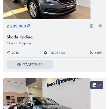
2 299 000 ₽
compare
favorite
Skoda Kodiaq
Санкт-Петербург
2018
126 034 км
робот
history
settings
construction
ПОДРОБНЕЕ
visibility
33
collections