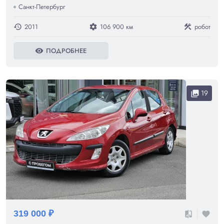
Санкт-Петербург
2011
106 900 км
робот
history
settings
construction
ПОДРОБНЕЕ
visibility
19
collections
319 000 ₽
compare
favorite