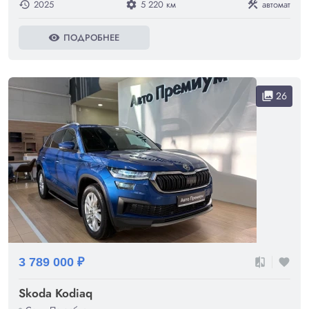
2025
5 220 км
автомат
history
settings
construction
ПОДРОБНЕЕ
visibility
26
collections
3 789 000 ₽
compare
favorite
Skoda Kodiaq