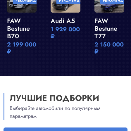
РЕКОМЕНДУЕМ
РЕКОМЕНДУЕМ
РЕКОМЕНДУЕМ
FAW
Audi A5
FAW
Bestune
Bestune
1 929 000
B70
T77
₽
2 199 000
2 150 000
₽
₽
ЛУЧШИЕ ПОДБОРКИ
Выбирайте автомобили по популярным
параметрам