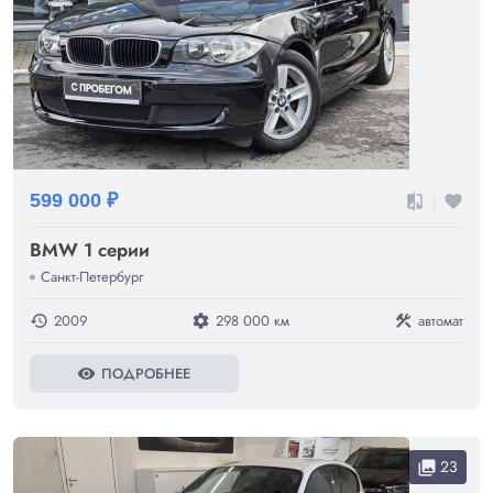
599 000 ₽
compare
favorite
BMW 1 серии
Санкт-Петербург
2009
298 000 км
автомат
history
settings
construction
ПОДРОБНЕЕ
visibility
23
collections