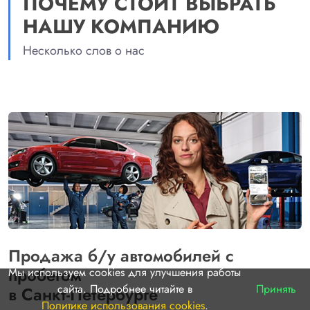
ПОЧЕМУ СТОИТ ВЫБРАТЬ
НАШУ КОМПАНИЮ
Несколько слов о нас
Продажа б/у автомобилей с
пробегом
Мы используем cookies для улучшения работы
сайта. Подробнее читайте в
Принять
в Санкт-Петербурге
Политике использования cookies
.