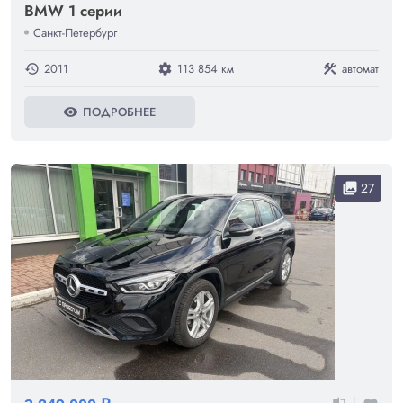
BMW 1 серии
Санкт-Петербург
2011
113 854 км
автомат
history
settings
construction
ПОДРОБНЕЕ
visibility
27
collections