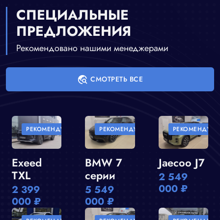
СПЕЦИАЛЬНЫЕ
ПРЕДЛОЖЕНИЯ
Рекомендовано нашими менеджерами
travel_explore
СМОТРЕТЬ ВСЕ
РЕКОМЕНДУЕМ
РЕКОМЕНДУЕМ
РЕКОМЕНДУЕМ
Exeed
BMW 7
Jaecoo J7
TXL
серии
2 549
000 ₽
2 399
5 549
000 ₽
000 ₽