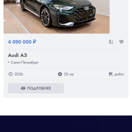
4 090 000 ₽
compare
favorite
Audi A3
Санкт-Петербург
2026
20 км
робот
history
settings
construction
ПОДРОБНЕЕ
visibility