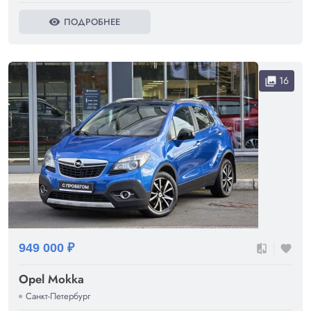
ПОДРОБНЕЕ
visibility
16
collections
949 000 ₽
compare
favorite
Opel Mokka
Санкт-Петербург