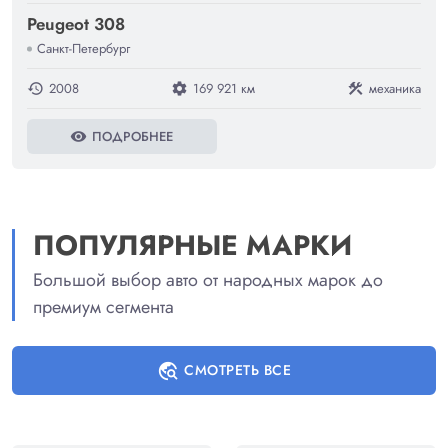
Peugeot 308
Санкт-Петербург
2008
169 921 км
механика
history
settings
construction
ПОДРОБНЕЕ
visibility
ПОПУЛЯРНЫЕ МАРКИ
Большой выбор авто от народных марок до
премиум сегмента
travel_explore
СМОТРЕТЬ ВСЕ