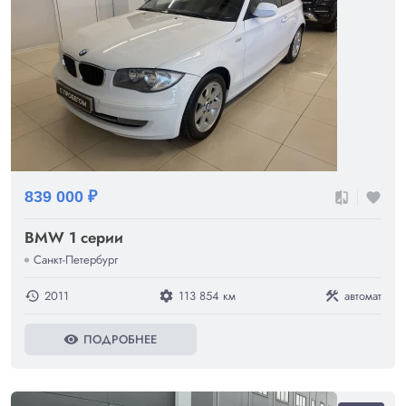
839 000 ₽
compare
favorite
BMW 1 серии
Санкт-Петербург
2011
113 854 км
автомат
history
settings
construction
ПОДРОБНЕЕ
visibility