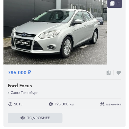
14
collections
795 000 ₽
compare
favorite
Ford Focus
Санкт-Петербург
2015
195 000 км
механика
history
settings
construction
ПОДРОБНЕЕ
visibility