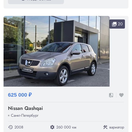
20
collections
625 000 ₽
compare
favorite
Nissan Qashqai
Санкт-Петербург
2008
260 000 км
вариатор
history
settings
construction