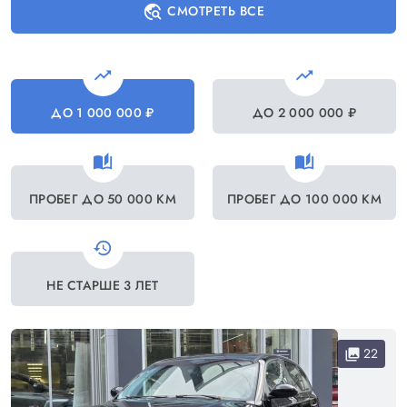
travel_explore
СМОТРЕТЬ ВСЕ
trending_up
trending_up
ДО 1 000 000 ₽
ДО 2 000 000 ₽
auto_stories
auto_stories
ПРОБЕГ ДО 50 000 КМ
ПРОБЕГ ДО 100 000 КМ
history
НЕ СТАРШЕ 3 ЛЕТ
22
collections