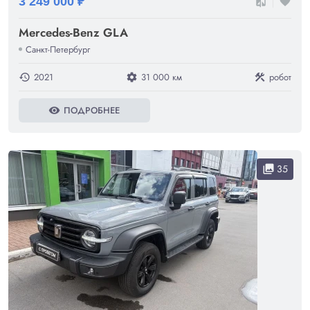
3 249 000 ₽
compare
favorite
Mercedes-Benz GLA
Санкт-Петербург
2021
31 000 км
робот
history
settings
construction
ПОДРОБНЕЕ
visibility
35
collections