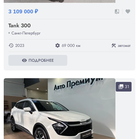
3 109 000 ₽
compare
favorite
Tank 300
Санкт-Петербург
2023
69 000 км
автомат
history
settings
construction
ПОДРОБНЕЕ
visibility
31
collections