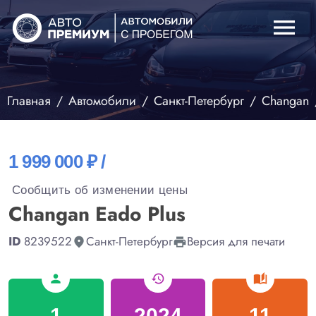
menu
Главная
Автомобили
Санкт-Петербург
Changan
1 999 000 ₽ /
Сообщить об изменении цены
Changan Eado Plus
ID
8239522
Санкт-Петербург
Версия для печати
fmd_good
print
person
history
auto_stories
1
2024
11