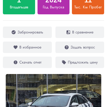
Владельцев
Год Выпуска
Тыс. Км Пробег
Забронировать
В сравнение
check_circle
compare
В избранное
Задать вопрос
favorite
help
Скачать отчет
Предложить цену
report
local_offer