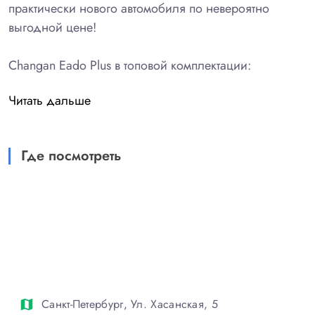
практически нового автомобиля по невероятно
выгодной цене!
Changan Eado Plus в топовой комплектации:
Читать дальше
Цена нового: 2 569 900 рублей
Наша специальная цена: 1 899 000 рублей
Где посмотреть
Ваша выгода: 670 900 рублей!
Эти автомобили имеют минимальный пробег,
прошли полную сервисную подготовку и находятся в
идеальном техническом и внешнем состоянии.
Почему это выгодно вдвойне:
Санкт-Петербург, Ул. Хасанская, 5
map