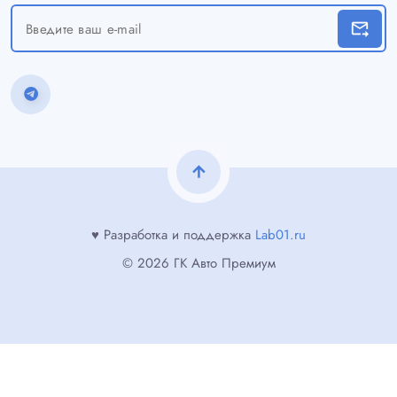
forward_to_inbox
arrow_upward
♥ Разработка и поддержка
Lab01.ru
© 2026 ГК Авто Премиум