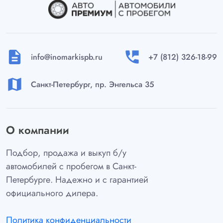
и звуковым информированием (3 задних датчика)
Камера заднего вида с динамической разметкой
Центральный замок с дистанционным управлением
Иммобилайзер
description
perm_phone_msg
Интеллектуальный (SMART) ключ с функциями
info@inomarkispb.ru
+7 (812) 326-18-99
дистанционного управления
Система бесключевого доступа
map
Санкт-Петербург, пр. Энгельса 35
Система бесключевого запуска двигателя
Система поиска автомобиля на парковке
Электрорегулировка наружных зеркал заднего вида
О компании
Электроподогрев зеркал заднего вида
Датчик освещенности
Подбор, продажа и выкуп б/у
Климат-контроль
автомобилей с пробегом в Санкт-
Электрообогрев заднего стекла
Петербурге. Надежно и с гарантией
Сенсорное открытие багажника
официального дилера.
Набор инструментов и домкрат
Узкоразмерное запасное колесо
Политика конфиденциальности