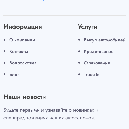
Адаптивный электроусилитель руля
Система камер кругового обзора (360°)
Дистанционный запуск двигателя
Информация
Услуги
Электропривод механизма складывания наружных
зеркал заднего вида
О компании
Выкуп автомобилей
Место осмотра
Контакты
Кредитование
Вопрос-ответ
Страхование
Осмотреть автомобиль можно по адресу: Санкт-
Петербург, ул. Хасанская, д. 5
Блог
Trade-In
Наши новости
Будьте первыми и узнавайте о новинках и
спецпредложениях наших автосалонов.