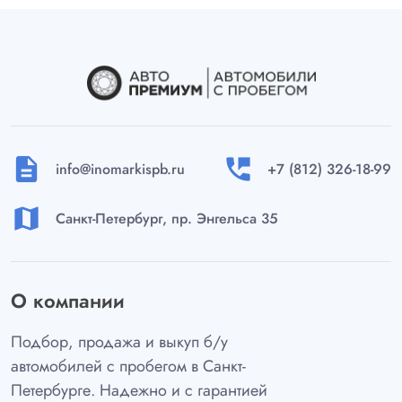
description
perm_phone_msg
info@inomarkispb.ru
+7 (812) 326-18-99
map
Санкт-Петербург, пр. Энгельса 35
О компании
Подбор, продажа и выкуп б/у
автомобилей с пробегом в Санкт-
Петербурге. Надежно и с гарантией