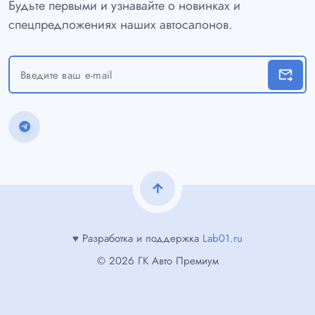
Будьте первыми и узнавайте о новинках и
спецпредложениях наших автосалонов.
forward_to_inbox
arrow_upward
♥ Разработка и поддержка
Lab01.ru
© 2026 ГК Авто Премиум