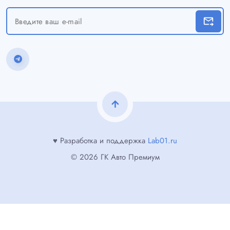
forward_to_inbox
arrow_upward
♥ Разработка и поддержка
Lab01.ru
© 2026 ГК Авто Премиум