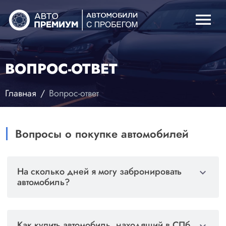
menu
ВОПРОС-ОТВЕТ
Главная
Вопрос-ответ
Вопросы о покупке автомобилей
На сколько дней я могу забронировать
expand_more
автомобиль?
Забронировать автомобиль вы можете на 3 дня.
Предоплата составляет 10 000 руб. Но и это всё
Как купить автомобиль, находящий в СПб,