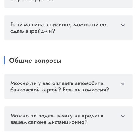
Нет, автомобили с правым рулём мы не выкупаем
и не принимаем по программе Trade-in.
Если машина в лизинге, можно ли ее
expand_more
сдать в трейд-ин?
Да, это возможно. Сумма остаточного платежа по
лизингу вычитается из договорной цены на
приобретаемый у нас автомобиль.
Общие вопросы
Можно ли у вас оплатить автомобиль
expand_more
банковской картой? Есть ли комиссия?
Да, оплатить картой возможно. За услугу
эквайринга банк берёт комиссию 2% от суммы
Можно ли подать заявку на кредит в
expand_more
оплаты. Мы включаем этот процент в стоимость
вашем салоне дистанционно?
автомобиля. Соответственно, чтобы не
переплачивать, рекомендуем заранее снять всю
Можно. Специалист нашего кредитного отдела