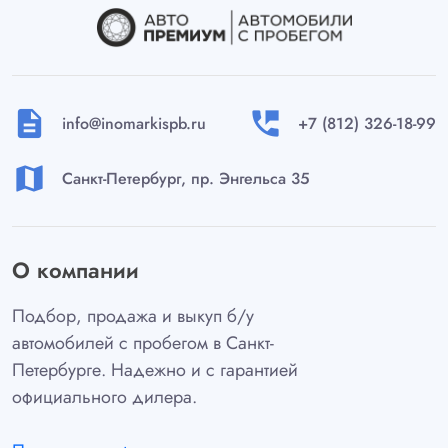
description
perm_phone_msg
info@inomarkispb.ru
+7 (812) 326-18-99
map
Санкт-Петербург, пр. Энгельса 35
О компании
Подбор, продажа и выкуп б/у
автомобилей с пробегом в Санкт-
Петербурге. Надежно и с гарантией
официального дилера.