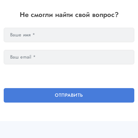
сумму с карты.
поможет вам на всех этапах посредством
дистанционных средств коммуникации.
Не смогли найти свой вопрос?
ОТПРАВИТЬ