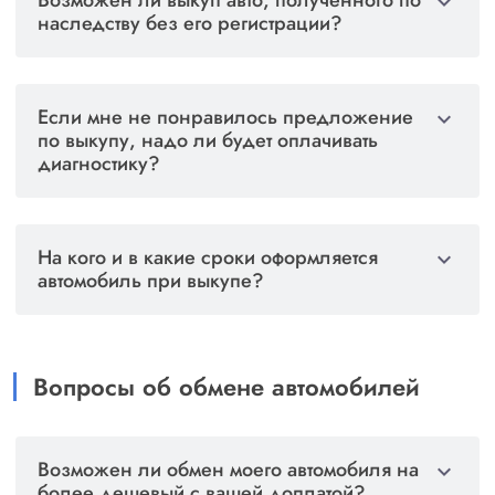
Возможен ли выкуп авто, полученного по
expand_more
продать. В любом случае рекомендуем
наследству без его регистрации?
проконсультироваться с нашим менеджером и
предварительно выслать фотографии автомобиля
Да, возможен. По закону, автомобиль,
для оценки.
полученный по наследству, может быть продан
Если мне не понравилось предложение
expand_more
без промежуточной регистрации.
по выкупу, надо ли будет оплачивать
диагностику?
В случае отказа от покупки автомобиля вам не
нужно оплачивать её диагностику. Диагностика
На кого и в какие сроки оформляется
expand_more
для вас бесплатная.
автомобиль при выкупе?
После выкупа, автомобиль оформляется на наше
юридическое лицо, о чём в ПТС ставится
соответствующая отметка.
Вопросы об обмене автомобилей
Возможен ли обмен моего автомобиля на
expand_more
более дешевый с вашей доплатой?