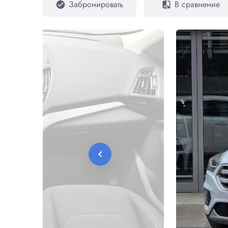
Забронировать
В сравнение
check_circle
compare
chevron_left