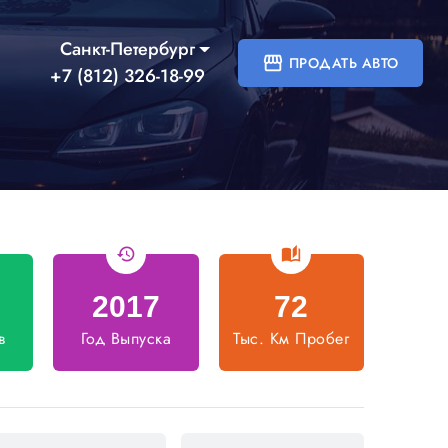
Санкт-Петербург
storefront
ПРОДАТЬ АВТО
+7 (812) 326-18-99
history
auto_stories
2017
72
в
Год Выпуска
Тыс. Км Пробег