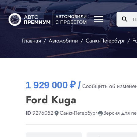
menu
search
Главная
Автомобили
Санкт-Петербург
F
1 929 000 ₽ /
Сообщить об измене
Ford Kuga
ID
9276052
Санкт-Петербург
Версия для пе
fmd_good
print