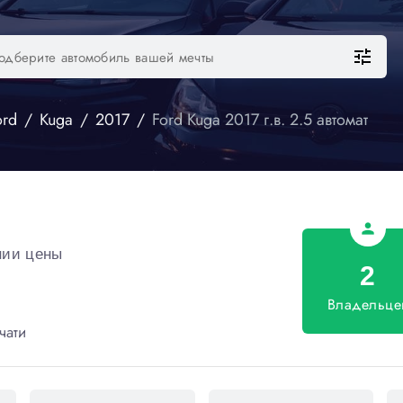
tune
ord
Kuga
2017
Ford Kuga 2017 г.в. 2.5 автомат
person
нии цены
2
Владельце
чати