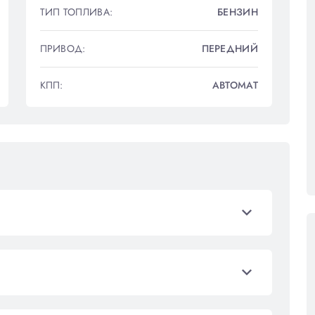
ЛА
ТИП ТОПЛИВА:
БЕНЗИН
ТИ
ПРИВОД:
ПЕРЕДНИЙ
КПП:
АВТОМАТ
С USB
expand_more
луживание
вания
expand_more
ОМ 5!