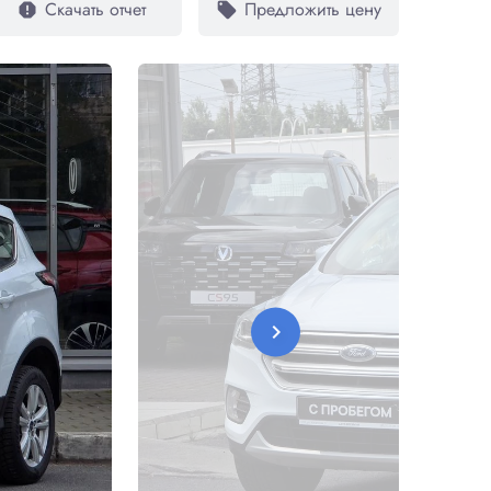
Скачать отчет
Предложить цену
report
local_offer
chevron_right