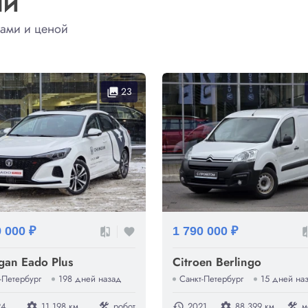
ЛИ
ками и ценой
23
collections
9 000 ₽
1 790 000 ₽
compare
favorite
com
gan Eado Plus
Citroen Berlingo
-Петербург
198 дней назад
Санкт-Петербург
15 дней на
24
11 198 км
робот
2021
88 399 км
м
settings
construction
history
settings
construction