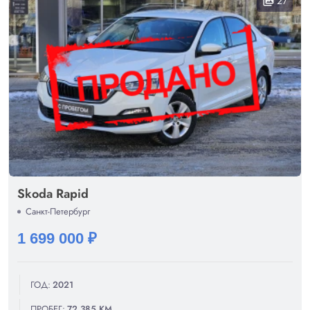
27
collections
Skoda Rapid
Санкт-Петербург
1 699 000 ₽
ГОД:
2021
ПРОБЕГ:
72 385 КМ