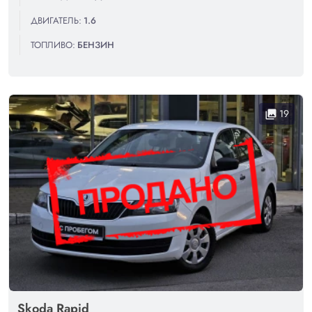
ДВИГАТЕЛЬ:
1.6
ТОПЛИВО:
БЕНЗИН
19
collections
Skoda Rapid