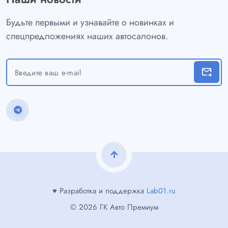
Будьте первыми и узнавайте о новинках и
спецпредложениях наших автосалонов.
forward_to_inbox
arrow_upward
♥ Разработка и поддержка
Lab01.ru
© 2026 ГК Авто Премиум