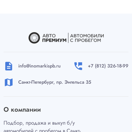
description
perm_phone_msg
info@inomarkispb.ru
+7 (812) 326-18-99
map
Санкт-Петербург, пр. Энгельса 35
О компании
Подбор, продажа и выкуп б/у
автомобилей с пробегом в Санкт-