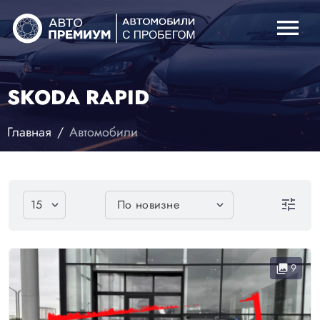
menu
SKODA RAPID
Главная
Автомобили
tune
9
collections