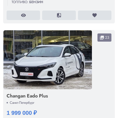
ТОПЛИВО:
БЕНЗИН
visibility
compare
favorite
23
collections
Changan Eado Plus
Санкт-Петербург
1 999 000 ₽