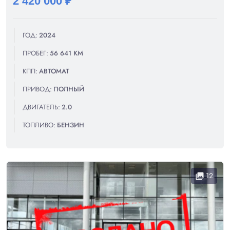
2 420 000 ₽
ГОД:
2024
ПРОБЕГ:
56 641 КМ
КПП:
АВТОМАТ
ПРИВОД:
ПОЛНЫЙ
ДВИГАТЕЛЬ:
2.0
ТОПЛИВО:
БЕНЗИН
12
collections