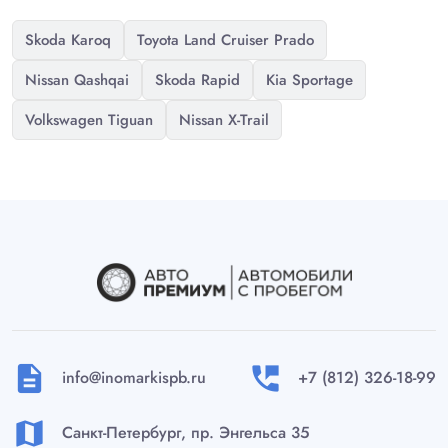
Skoda Karoq
Toyota Land Cruiser Prado
Nissan Qashqai
Skoda Rapid
Kia Sportage
Volkswagen Tiguan
Nissan X-Trail
description
perm_phone_msg
info@inomarkispb.ru
+7 (812) 326-18-99
map
Санкт-Петербург, пр. Энгельса 35