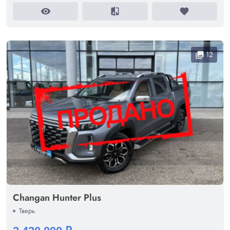
visibility
compare
favorite
12
collections
Changan Hunter Plus
Тверь