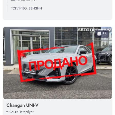
ТОПЛИВО:
БЕНЗИН
36
collections
Changan UNI-V
Санкт-Петербург