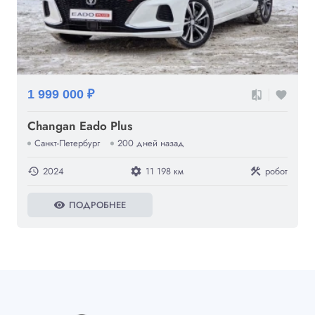
1 999 000 ₽
compare
favorite
Changan Eado Plus
Санкт-Петербург
200 дней назад
2024
11 198 км
робот
history
settings
construction
ПОДРОБНЕЕ
visibility