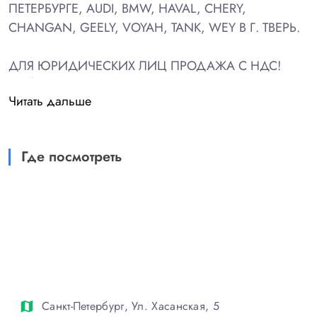
ПЕТЕРБУРГЕ, AUDI, BMW, HAVAL, CHERY,
CHANGAN, GEELY, VOYAH, TANK, WEY В Г. ТВЕРЬ.
ДЛЯ ЮРИДИЧЕСКИХ ЛИЦ ПРОДАЖА С НДС!
ДЕЙСТВУЮТ ВЫГОДНЫЕ ЛИЗИНГОВЫЕ И
Читать дальше
КРЕДИТНЫЕ ПРОГРАММЫ!
АВТОМОБИЛЬ ПРИНАДЛЕЖИТ НАШЕЙ
Где посмотреть
КОМПАНИИ И ИСПОЛЬЗОВАЛСЯ В РЕКЛАМНЫХ
ЦЕЛЯХ!
БЕЗ ДТП !
ОТЛИЧНОЕ СОСТОЯНИЕ!
БЕЗ РАСЧЕТОВ КУЗОВНОГО РЕМОНТА!
БЕЗ ВТОРИЧНО ОКРАШЕННЫХ ЭЛЕМЕНТОВ!
КРАЙНЕ БЕРЕЖНАЯ ЭКСПЛУАТАЦИЯ.
НА ГАРАНТИИ ДО АВГУСТА 2028 ГОДА!
Санкт-Петербург, Ул. Хасанская, 5
map