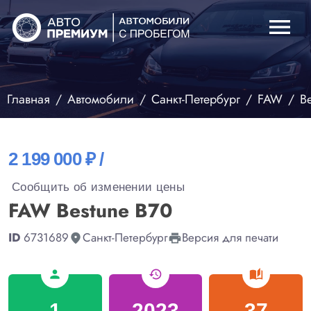
menu
Главная
Автомобили
Санкт-Петербург
FAW
B
2 199 000 ₽ /
Сообщить об изменении цены
FAW Bestune B70
ID
6731689
Санкт-Петербург
Версия для печати
fmd_good
print
person
history
auto_stories
1
2023
37