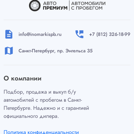
description
perm_phone_msg
info@inomarkispb.ru
+7 (812) 326-18-99
map
Санкт-Петербург, пр. Энгельса 35
О компании
Подбор, продажа и выкуп б/у
автомобилей с пробегом в Санкт-
Петербурге. Надежно и с гарантией
официального дилера.
Политика конфиденциальности