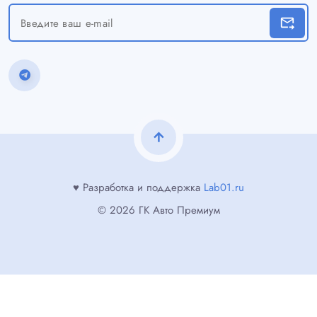
forward_to_inbox
arrow_upward
♥ Разработка и поддержка
Lab01.ru
© 2026 ГК Авто Премиум