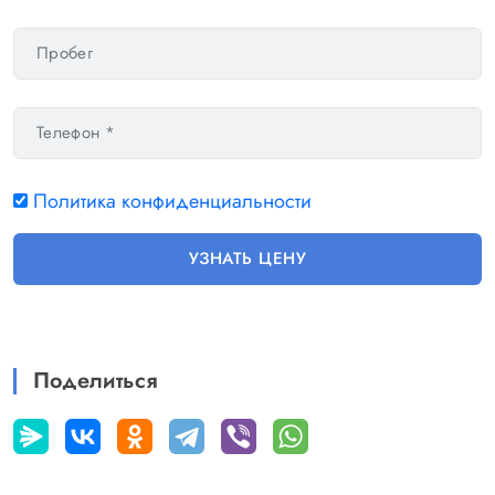
check_circle
Розетка 12V
check_circle
Политика конфиденциальности
УЗНАТЬ ЦЕНУ
Поделиться