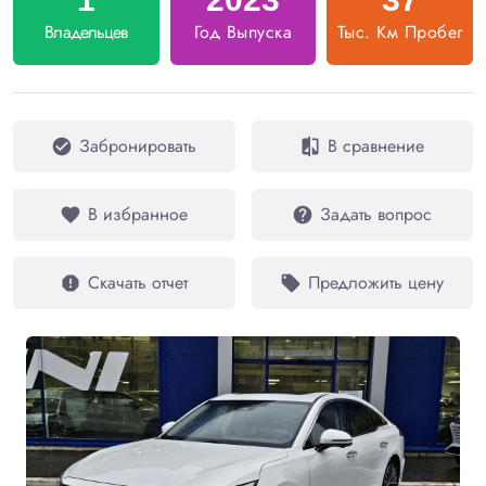
Владельцев
Год Выпуска
Тыс. Км Пробег
Забронировать
В сравнение
check_circle
compare
В избранное
Задать вопрос
favorite
help
Скачать отчет
Предложить цену
report
local_offer