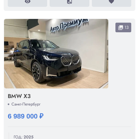
visibility
compare
favorite
13
collections
BMW X3
Санкт-Петербург
6 989 000 ₽
ГОД:
2025