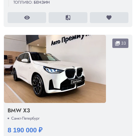
ТОПЛИВО:
БЕНЗИН
visibility
compare
favorite
33
collections
BMW X3
Санкт-Петербург
8 190 000 ₽