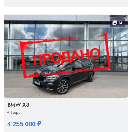
14
collections
BMW X3
Тверь
4 255 000 ₽