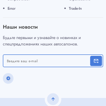
Блог
Trade-In
Наши новости
Будьте первыми и узнавайте о новинках и
спецпредложениях наших автосалонов.
forward_to_inbox
arrow_upward