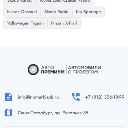
Skoda Karoq
Toyota Land Cruiser Prado
Nissan Qashqai
Skoda Rapid
Kia Sportage
Volkswagen Tiguan
Nissan X-Trail
description
perm_phone_msg
info@inomarkispb.ru
+7 (812) 326-18-99
map
Санкт-Петербург, пр. Энгельса 35