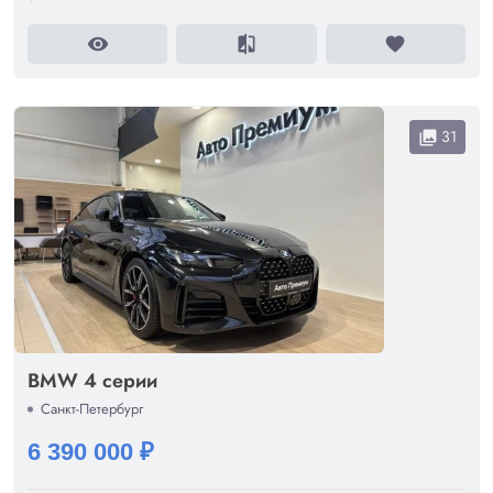
visibility
compare
favorite
31
collections
BMW 4 серии
Санкт-Петербург
6 390 000 ₽