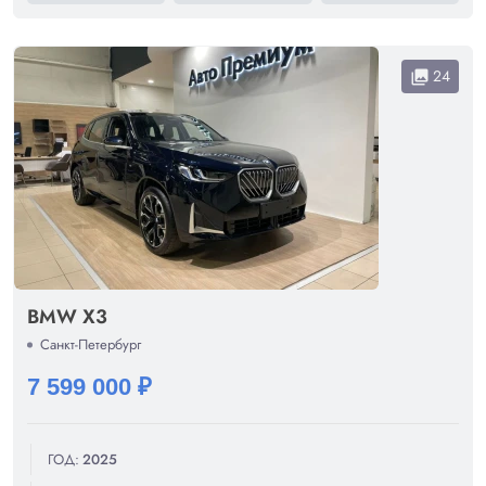
24
collections
BMW X3
Санкт-Петербург
7 599 000 ₽
ГОД:
2025