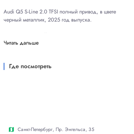
Audi Q5 S-Line 2.0 TFSI полный привод, в цвете
черный металлик, 2025 год выпуска.
МИНИМАЛЬНЫЙ ПРОБЕГ 3500 км
Читать дальше
СТАЙЛИНГ СПОРТ ЛАЙН ! АВТОМОБИЛЬ ИЗ
КОРЕИ.
Где посмотреть
ЧЕСТНАЯ ЦЕНА, В Т.Ч. ЗА НАЛИЧНЫЙ РАСЧЕТ,
БЕЗ СКРЫТЫХ ДОПЛАТ И КОМИССИЙ!
ДОПОЛНИТЕЛЬНЫЕ СКИДКИ ПРИ
ПРИОБРЕТЕНИИ В КРЕДИТ ИЛИ TRADE-IN!
ДЕЙСТВУЮТ ВЫГОДНЫЕ ЛИЗИНГОВЫЕ И
КРЕДИТНЫЕ ПРОГРАММЫ.
Санкт-Петербург, Пр. Энгельса, 35
map
ПОЛНАЯ РУСИФИКАЦИЯ. ОПЛАЧЕН