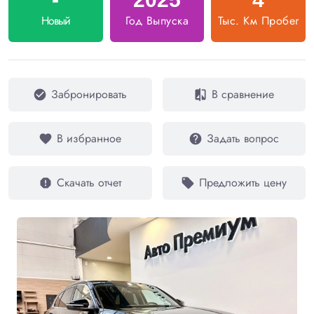
Новый
Год Выпуска
Тыс. Км Пробег
Забронировать
В сравнение
check_circle
compare
В избранное
Задать вопрос
favorite
help
Скачать отчет
Предложить цену
report
local_offer