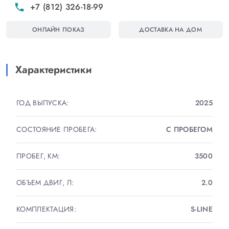
+7 (812) 326-18-99
phone
КОММЕРЧЕСКИЙ УТИЛИЗАЦИОННЫЙ СБОР. НЕТ
НИКАКИХ ОГРАНИЧЕНИЙ НА ПРОДАЖУ.
ОНЛАЙН ПОКАЗ
ДОСТАВКА НА ДОМ
ПОЛНОСТЬЮ РАСТАМОЖЕН. ВЫ БУДЕТЕ ПЕРВЫМ
ВЛАДЕЛЬЦЕМ!
Характеристики
Цена на автомобиль указана без НДС!
ГОД ВЫПУСКА:
2025
ВЕЛИКОЛЕПНАЯ КОМПЛЕКТАЦИЯ!
СОСТОЯНИЕ ПРОБЕГА:
С ПРОБЕГОМ
КОЖАНЫЙ САЛОН НАППА,
ПАНОРАМНАЯ КРЫША И ЭЛЕКТРОЛЮК,
ПРОБЕГ, КМ:
3500
МАТРИЧНЫЕ ФАРЫ
ПРОЕКЦИЯ НА ЛОБОВОЕ СТЕКЛО,
ОБЪЕМ ДВИГ, Л:
2.0
ЭЛЕКТРОРЕГУЛИРОВКА СИДЕНИЙ С ПАМЯТЬЮ И
ПОДКАЧКОЙ,
КОМПЛЕКТАЦИЯ:
S-LINE
ПРЕМИАЛЬНАЯ МУЗЫКА BANG & OLUFSEN,