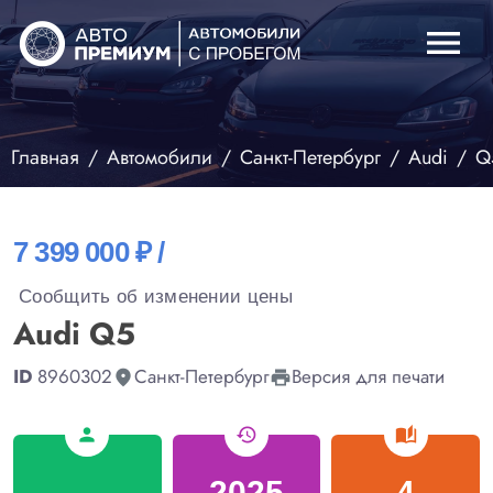
menu
Главная
Автомобили
Санкт-Петербург
Audi
Q
7 399 000 ₽ /
Сообщить об изменении цены
Audi Q5
ID
8960302
Санкт-Петербург
Версия для печати
fmd_good
print
person
history
auto_stories
-
2025
4