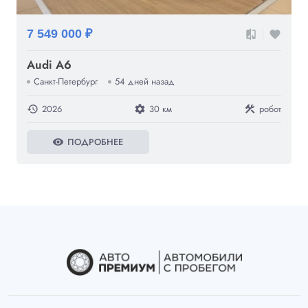
7 549 000 ₽
compare
favorite
Audi A6
Санкт-Петербург
54 дней назад
2026
30 км
робот
history
settings
construction
ПОДРОБНЕЕ
visibility