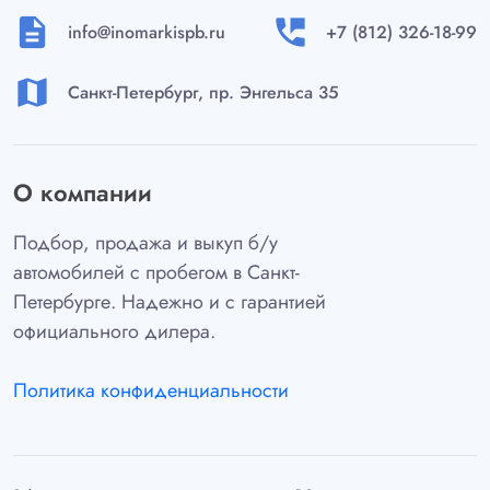
description
perm_phone_msg
info@inomarkispb.ru
+7 (812) 326-18-99
map
Санкт-Петербург, пр. Энгельса 35
О компании
Подбор, продажа и выкуп б/у
автомобилей с пробегом в Санкт-
Петербурге. Надежно и с гарантией
официального дилера.
Политика конфиденциальности