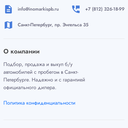
description
perm_phone_msg
info@inomarkispb.ru
+7 (812) 326-18-99
map
Санкт-Петербург, пр. Энгельса 35
О компании
Подбор, продажа и выкуп б/у
автомобилей с пробегом в Санкт-
Петербурге. Надежно и с гарантией
официального дилера.
Политика конфиденциальности