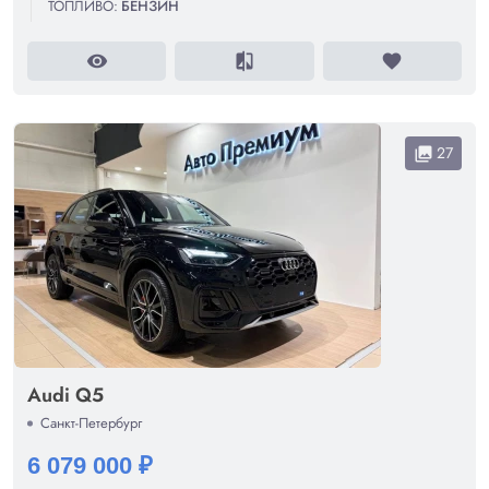
ТОПЛИВО:
БЕНЗИН
visibility
compare
favorite
27
collections
Audi Q5
Санкт-Петербург
6 079 000 ₽