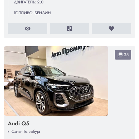
ДВИГАТЕЛЬ:
2.0
ТОПЛИВО:
БЕНЗИН
visibility
compare
favorite
35
collections
Audi Q5
Санкт-Петербург