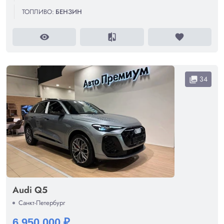
ТОПЛИВО:
БЕНЗИН
visibility
compare
favorite
34
collections
Audi Q5
Санкт-Петербург
6 950 000 ₽