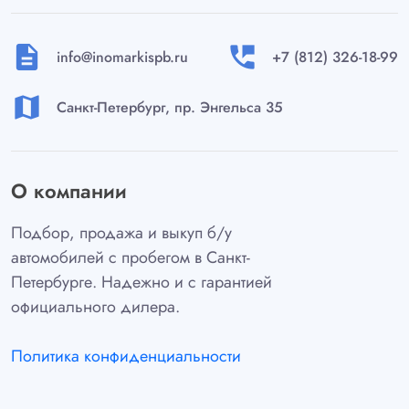
description
perm_phone_msg
info@inomarkispb.ru
+7 (812) 326-18-99
map
Санкт-Петербург, пр. Энгельса 35
О компании
Подбор, продажа и выкуп б/у
автомобилей с пробегом в Санкт-
Петербурге. Надежно и с гарантией
официального дилера.
Политика конфиденциальности