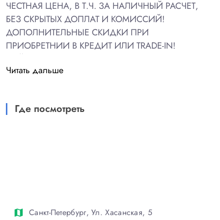
ЧЕСТНАЯ ЦЕНА, В Т.Ч. ЗА НАЛИЧНЫЙ РАСЧЕТ,
БЕЗ СКРЫТЫХ ДОПЛАТ И КОМИССИЙ!
ДОПОЛНИТЕЛЬНЫЕ СКИДКИ ПРИ
ПРИОБРЕТНИИ В КРЕДИТ ИЛИ TRADE-IN!
ДЕЙСТВУЮТ ВЫГОДНЫЕ ЛИЗИНГОВЫЕ И
Читать дальше
КРЕДИТНЫЕ ПРОГРАММЫ.
МАШИНА ОТ ОФИЦИАЛЬНОГО ДИЛЕРА.
Где посмотреть
ПОКУПАЛАСЬ НОВОЙ И ЭКСПЛУАТИРОВАЛАСЬ В
РОССИИ.
ДВА СОБСТВЕННИКА .
МАШИНА ПРОШЛА ПОЛНУЮ ПРОВЕРКУ И
ДИАГНОСТИКУ.
ОТЛИЧНАЯ КОМПЛЕКТАЦИЯ:
- КЛИМАТ -КОНТРОЛЬ
Санкт-Петербург, Ул. Хасанская, 5
map
- ЭЛЕКТРООБОГРЕВ ЛОБОВОГО СТЕКЛА