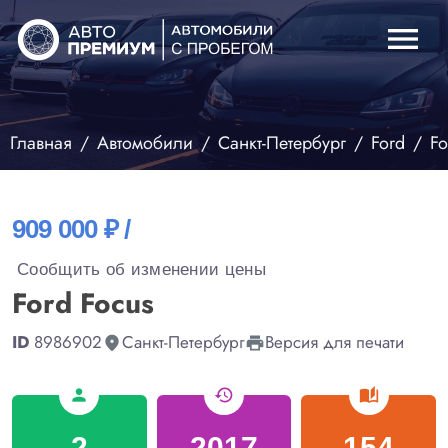
menu
Главная
Автомобили
Санкт-Петербург
Ford
Fo
909 000 ₽ /
Сообщить об изменении цены
Ford Focus
ID
8986902
Санкт-Петербург
Версия для печати
fmd_good
print
person
history
auto_stories
2
2017
154