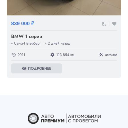
839 000 ₽
compare
favorite
BMW 1 серии
Санкт-Петербург
2 дней назад
2011
113 854 км
автомат
history
settings
construction
ПОДРОБНЕЕ
visibility