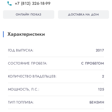
+7 (812) 326-18-99
phone
- ОБОГРЕВ ПЕРЕДНИЙХ СИДЕНИЙ
- ОБОГРЕВ РУЛЯ
ОНЛАЙН ПОКАЗ
ДОСТАВКА НА ДОМ
- СИСТЕМА КУРСОВОЙ УСТОЙЧИВОСТИ
- 4 ЭЛЕКТРОСТЕКЛОПОДЪЕМНИКА
- ЭЛЕКТРОПРИВОД ЗЕРКАЛ
Характеристики
- 2 ПОДУШКИБЕЗОПАСНОСТИ
И МНОГОЕ ДРУГОЕ.
ГОД ВЫПУСКА:
2017
√ Возможно оформление в кредит
СОСТОЯНИЕ ПРОБЕГА:
С ПРОБЕГОМ
√ Возможен зачет вашего автомобиля.
√ Страхование и послепродажное обслуживание
КОЛИЧЕСТВО ВЛАДЕЛЬЦЕВ:
2
√ Установка дополнительного оборудования
МОЩНОСТЬ, Л.С.:
125
МЕСТО ОСМОТРА - ХАСАНСКАЯ УЛ., ДОМ 5!
ТИП ТОПЛИВА:
БЕНЗИН