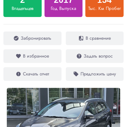
Владельцев
Год Выпуска
Тыс. Км Пробег
Забронировать
В сравнение
check_circle
compare
В избранное
Задать вопрос
favorite
help
Скачать отчет
Предложить цену
report
local_offer