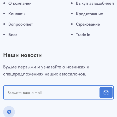
О компании
Выкуп автомобилей
Контакты
Кредитование
Вопрос-ответ
Страхование
Блог
Trade-In
Наши новости
Будьте первыми и узнавайте о новинках и
спецпредложениях наших автосалонов.
forward_to_inbox