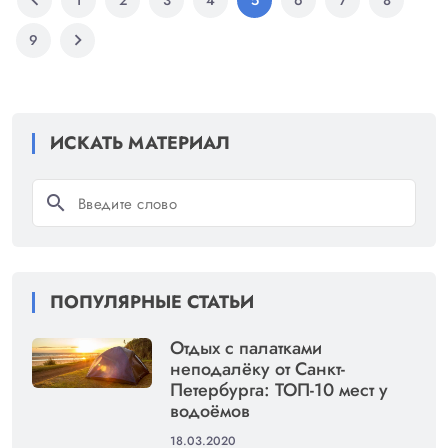
chevron_left
1
2
3
4
5
6
7
8
chevron_right
9
ИСКАТЬ МАТЕРИАЛ
search
ПОПУЛЯРНЫЕ СТАТЬИ
Отдых с палатками
неподалёку от Санкт-
Петербурга: ТОП-10 мест у
водоёмов
18.03.2020