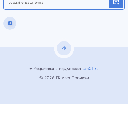
forward_to_inbox
arrow_upward
♥ Разработка и поддержка
Lab01.ru
© 2026 ГК Авто Премиум