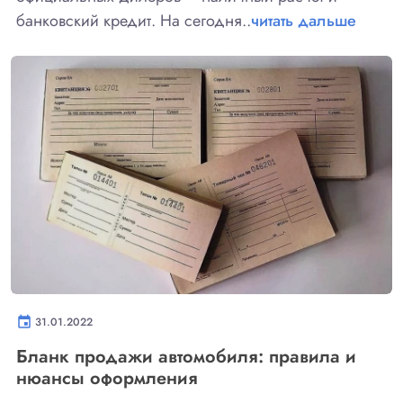
банковский кредит. На сегодня..
читать дальше
event
31.01.2022
Бланк продажи автомобиля: правила и
нюансы оформления