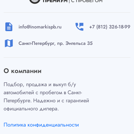
description
perm_phone_msg
info@inomarkispb.ru
+7 (812) 326-18-99
map
Санкт-Петербург, пр. Энгельса 35
О компании
Подбор, продажа и выкуп б/у
автомобилей с пробегом в Санкт-
Петербурге. Надежно и с гарантией
официального дилера.
Политика конфиденциальности