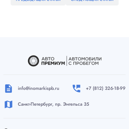
description
perm_phone_msg
info@inomarkispb.ru
+7 (812) 326-18-99
map
Санкт-Петербург, пр. Энгельса 35