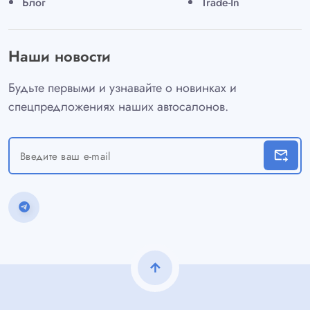
Блог
Trade-In
Наши новости
Будьте первыми и узнавайте о новинках и
спецпредложениях наших автосалонов.
forward_to_inbox
arrow_upward