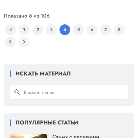
Показано 6 из 106
chevron_left
1
2
3
4
5
6
7
8
chevron_right
9
ИСКАТЬ МАТЕРИАЛ
search
ПОПУЛЯРНЫЕ СТАТЬИ
Отдых с палатками