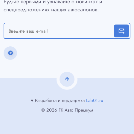
Будьте первыми и узнавайте о новинках и
спецпредложениях наших автосалонов.
forward_to_inbox
arrow_upward
♥ Разработка и поддержка
Lab01.ru
© 2026 ГК Авто Премиум