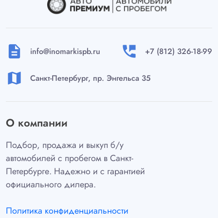
description
perm_phone_msg
info@inomarkispb.ru
+7 (812) 326-18-99
map
Санкт-Петербург, пр. Энгельса 35
О компании
Подбор, продажа и выкуп б/у
автомобилей с пробегом в Санкт-
Петербурге. Надежно и с гарантией
официального дилера.
Политика конфиденциальности