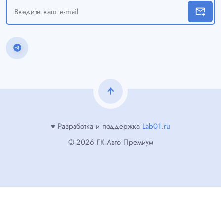
forward_to_inbox
arrow_upward
♥ Разработка и поддержка
Lab01.ru
© 2026 ГК Авто Премиум