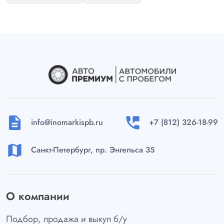
description
perm_phone_msg
info@inomarkispb.ru
+7 (812) 326-18-99
map
Санкт-Петербург, пр. Энгельса 35
О компании
Подбор, продажа и выкуп б/у