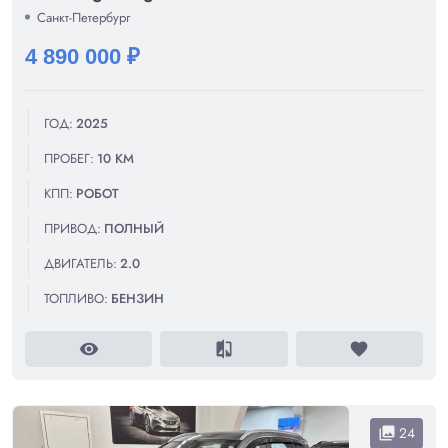
Санкт-Петербург
4 890 000 ₽
ГОД:
2025
ПРОБЕГ:
10 КМ
КПП:
РОБОТ
ПРИВОД:
ПОЛНЫЙ
ДВИГАТЕЛЬ:
2.0
ТОПЛИВО:
БЕНЗИН
visibility
compare
favorite
24
collections