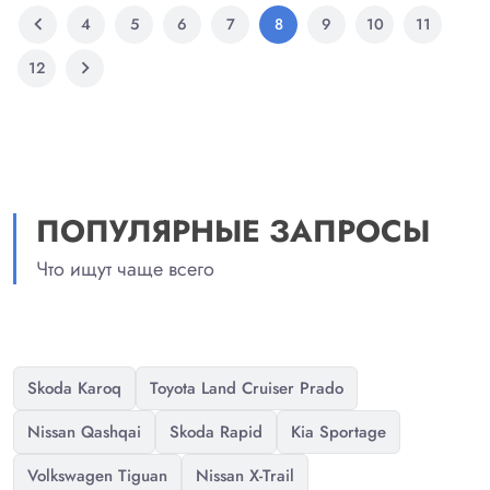
chevron_left
4
5
6
7
8
9
10
11
chevron_right
12
ПОПУЛЯРНЫЕ ЗАПРОСЫ
Что ищут чаще всего
Skoda Karoq
Toyota Land Cruiser Prado
Nissan Qashqai
Skoda Rapid
Kia Sportage
Volkswagen Tiguan
Nissan X-Trail