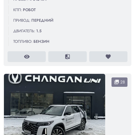
КПП:
РОБОТ
ПРИВОД:
ПЕРЕДНИЙ
ДВИГАТЕЛЬ:
1.5
ТОПЛИВО:
БЕНЗИН
visibility
compare
favorite
28
collections