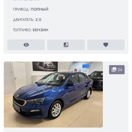
ПРИВОД:
ПОЛНЫЙ
ДВИГАТЕЛЬ:
2.0
ТОПЛИВО:
БЕНЗИН
visibility
compare
favorite
26
collections