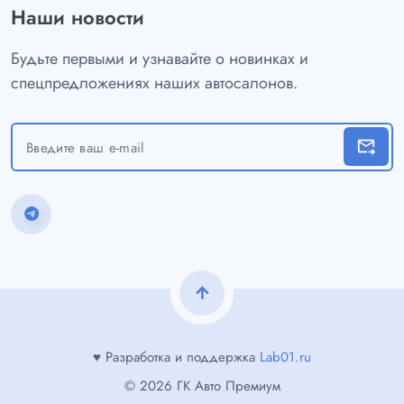
Наши новости
Будьте первыми и узнавайте о новинках и
спецпредложениях наших автосалонов.
forward_to_inbox
arrow_upward
♥ Разработка и поддержка
Lab01.ru
© 2026 ГК Авто Премиум