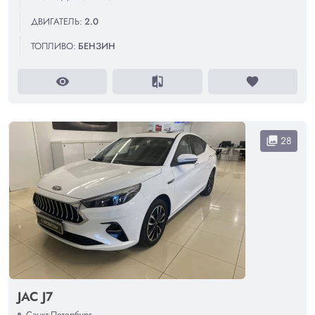
ДВИГАТЕЛЬ:
2.0
ТОПЛИВО:
БЕНЗИН
visibility
compare
favorite
28
collections
JAC J7
Санкт-Петербург