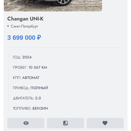
Changan UNI-K
Санкт-Петербург
3 699 000 ₽
ГОД:
2024
ПРОБЕГ:
10 567 КМ
КПП:
АВТОМАТ
ПРИВОД:
ПОЛНЫЙ
ДВИГАТЕЛЬ:
2.0
ТОПЛИВО:
БЕНЗИН
visibility
compare
favorite