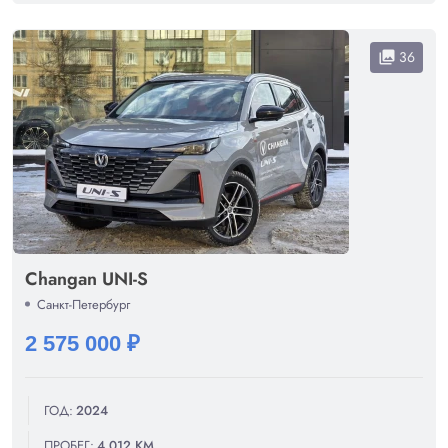
36
collections
Changan UNI-S
Санкт-Петербург
2 575 000 ₽
ГОД:
2024
ПРОБЕГ:
4 012 КМ