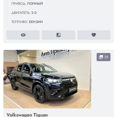
ПРИВОД:
ПОЛНЫЙ
ДВИГАТЕЛЬ:
2.0
ТОПЛИВО:
БЕНЗИН
visibility
compare
favorite
28
collections
Volkswagen Tiguan