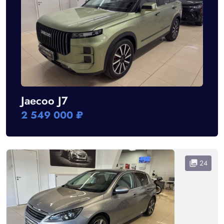
Jaecoo J7
F
2 549 000 ₽
2
24
collections