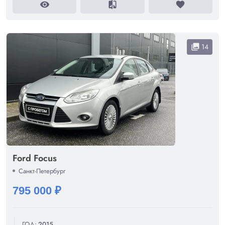
visibility
compare
favorite
14
collections
Ford Focus
Санкт-Петербург
795 000 ₽
ГОД:
2015