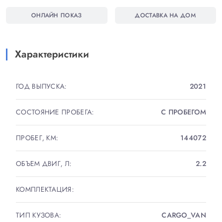
ОНЛАЙН ПОКАЗ
ДОСТАВКА НА ДОМ
БОГАТАЯ КОМПЛЕКТАЦИЯ :
КОНДИЦИОНЕР
ЭЛЕКТРОСТЕКЛОПОДЪЕМНИКИ
Характеристики
МУЛЬТИМЕДИА
BLUETOOTH
ГОД ВЫПУСКА:
2021
ЭЛЕКТРОЗЕРКАЛА
АНТИБЛОКИРОВОЧНАЯ СИСТЕМА
СОСТОЯНИЕ ПРОБЕГА:
С ПРОБЕГОМ
СИСТЕМА КУРСОВОЙ СТАБИЛИЗАЦИИ
ПРОБЕГ, КМ:
144072
ДЛЯ ЮРЛИЦ ПРОДАЖА С ПОЛНЫМ НДС!
ВОЗМОЖНО ОФОРМЛЕНИЕ В ЛИЗИНГ!
ОБЪЕМ ДВИГ, Л:
2.2
√ Возможно оформление в кредит
КОМПЛЕКТАЦИЯ:
√ Возможен зачет вашего автомобиля.
√ Страхование и послепродажное обслуживание
ТИП КУЗОВА:
CARGO_VAN