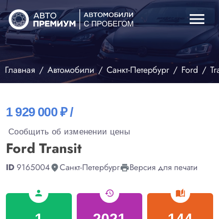
menu
Главная
Автомобили
Санкт-Петербург
Ford
Tr
1 929 000 ₽ /
Сообщить об изменении цены
Ford Transit
ID
9165004
Санкт-Петербург
Версия для печати
fmd_good
print
person
history
auto_stories
1
2021
144