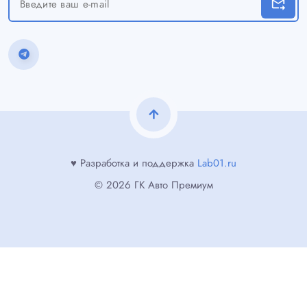
forward_to_inbox
arrow_upward
♥ Разработка и поддержка
Lab01.ru
© 2026 ГК Авто Премиум