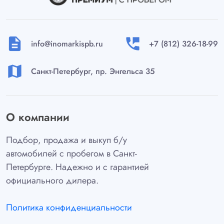
description
perm_phone_msg
info@inomarkispb.ru
+7 (812) 326-18-99
map
Санкт-Петербург, пр. Энгельса 35
О компании
Подбор, продажа и выкуп б/у
автомобилей с пробегом в Санкт-
Петербурге. Надежно и с гарантией
официального дилера.
Политика конфиденциальности