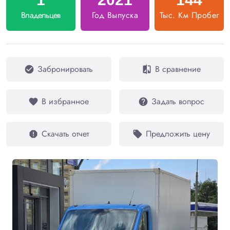
Владельцев
Год Выпуска
Тыс. Км Пробег
Забронировать
В сравнение
check_circle
compare
В избранное
Задать вопрос
favorite
help
Скачать отчет
Предложить цену
report
local_offer