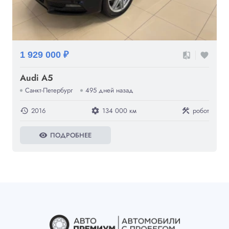
1 929 000 ₽
compare
favorite
Audi A5
Санкт-Петербург
495 дней назад
2016
134 000 км
робот
history
settings
construction
ПОДРОБНЕЕ
visibility