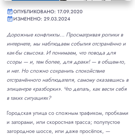
ОПУБЛИКОВАНО: 17.09.2020
event_note
ИЗМЕНЕНО: 29.03.2024
event_note
Дорожные конфликты… Просматривая ролики в
интернете, мы наблюдаем события отстранённо и
как-бы свысока. И понимаем, что повода для
ссоры — и, тем более, для драки! — в общем-то,
и нет. Но сложно сохранить спокойствие
отстранённого наблюдателя, самому оказавшись в
эпицентре «разборки». Что делать, как вести себя
в таких ситуациях?
Городская улица со сложным трафиком, пробками
и заторами, или скоростная трасса; полупустое
загородное шоссе, или даже просёлок, —