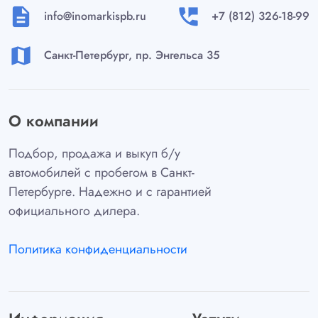
description
perm_phone_msg
info@inomarkispb.ru
+7 (812) 326-18-99
map
Санкт-Петербург, пр. Энгельса 35
О компании
Подбор, продажа и выкуп б/у
автомобилей с пробегом в Санкт-
Петербурге. Надежно и с гарантией
официального дилера.
Политика конфиденциальности