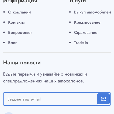
Информация
Услуги
О компании
Выкуп автомобилей
Контакты
Кредитование
Вопрос-ответ
Страхование
Блог
Trade-In
Наши новости
Будьте первыми и узнавайте о новинках и
спецпредложениях наших автосалонов.
forward_to_inbox