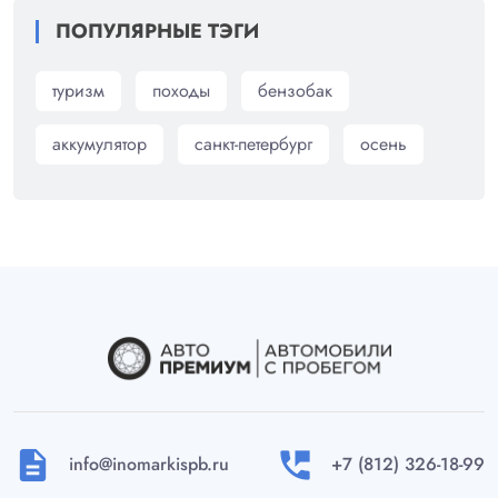
ПОПУЛЯРНЫЕ ТЭГИ
туризм
походы
бензобак
аккумулятор
санкт-петербург
осень
description
perm_phone_msg
info@inomarkispb.ru
+7 (812) 326-18-99