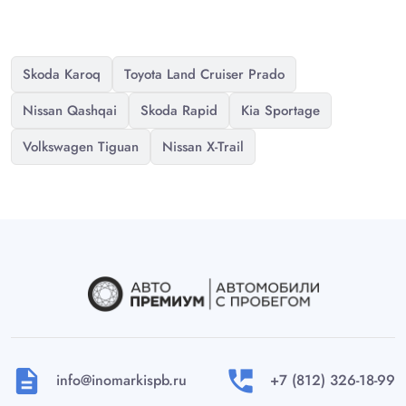
Skoda Karoq
Toyota Land Cruiser Prado
Nissan Qashqai
Skoda Rapid
Kia Sportage
Volkswagen Tiguan
Nissan X-Trail
description
perm_phone_msg
info@inomarkispb.ru
+7 (812) 326-18-99