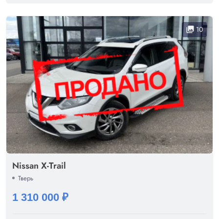
10
collections
Nissan X-Trail
Тверь
1 310 000 ₽