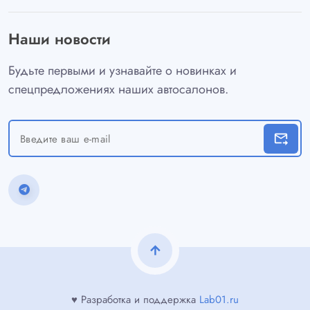
Наши новости
Будьте первыми и узнавайте о новинках и
спецпредложениях наших автосалонов.
forward_to_inbox
arrow_upward
♥ Разработка и поддержка
Lab01.ru