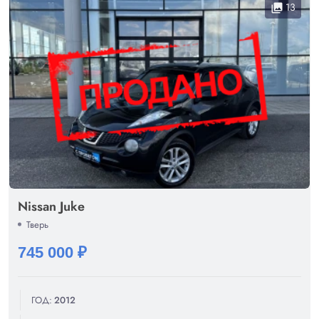
13
collections
Nissan Juke
Тверь
745 000 ₽
ГОД:
2012