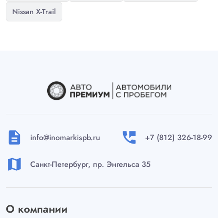
Nissan X-Trail
description
perm_phone_msg
info@inomarkispb.ru
+7 (812) 326-18-99
map
Санкт-Петербург, пр. Энгельса 35
О компании