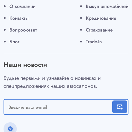
О компании
Выкуп автомобилей
Контакты
Кредитование
Вопрос-ответ
Страхование
Блог
Trade-In
Наши новости
Будьте первыми и узнавайте о новинках и
спецпредложениях наших автосалонов.
forward_to_inbox