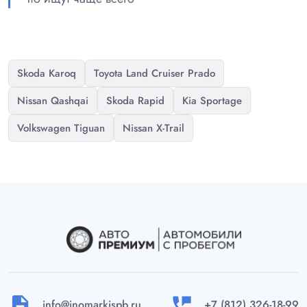
Skoda Karoq
Toyota Land Cruiser Prado
Nissan Qashqai
Skoda Rapid
Kia Sportage
Volkswagen Tiguan
Nissan X-Trail
description
perm_phone_msg
info@inomarkispb.ru
+7 (812) 326-18-99