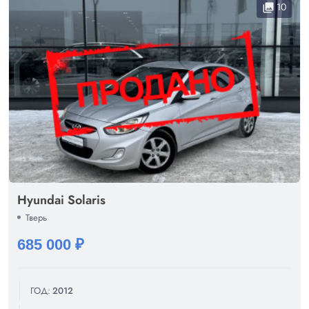
10
collections
Hyundai Solaris
Тверь
685 000 ₽
ГОД:
2012