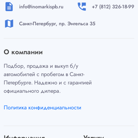
description
perm_phone_msg
info@inomarkispb.ru
+7 (812) 326-18-99
map
Санкт-Петербург, пр. Энгельса 35
О компании
Подбор, продажа и выкуп б/у
автомобилей с пробегом в Санкт-
Петербурге. Надежно и с гарантией
официального дилера.
Политика конфиденциальности
Информация
Услуги