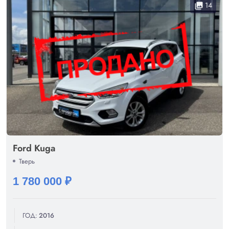
14
collections
Ford Kuga
Тверь
1 780 000 ₽
ГОД:
2016