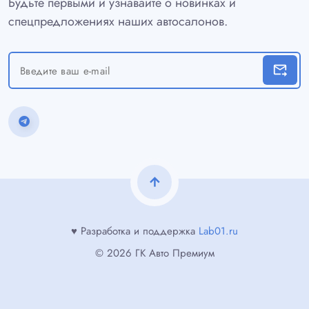
Будьте первыми и узнавайте о новинках и
спецпредложениях наших автосалонов.
forward_to_inbox
arrow_upward
♥ Разработка и поддержка
Lab01.ru
© 2026 ГК Авто Премиум