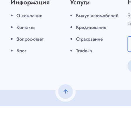
Информация
Услуги
Б
О компании
Выкуп автомобилей
с
Контакты
Кредитование
Вопрос-ответ
Страхование
Блог
Trade-In
arrow_upward