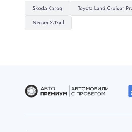
Skoda Karoq
Toyota Land Cruiser P
Nissan X-Trail
desc