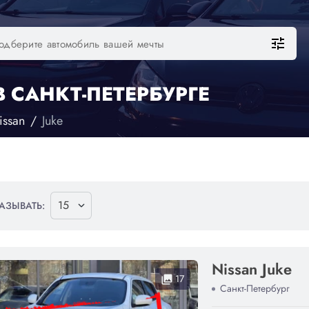
tune
 САНКТ-ПЕТЕРБУРГЕ
issan
Juke
АЗЫВАТЬ:
Nissan Juke
17
collections
Санкт-Петербург