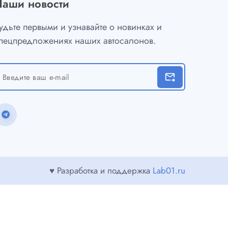
Наши новости
удьте первыми и узнавайте о новинках и
пецпредложениях наших автосалонов.
forward_to_inbox
♥ Разработка и поддержка
Lab01.ru