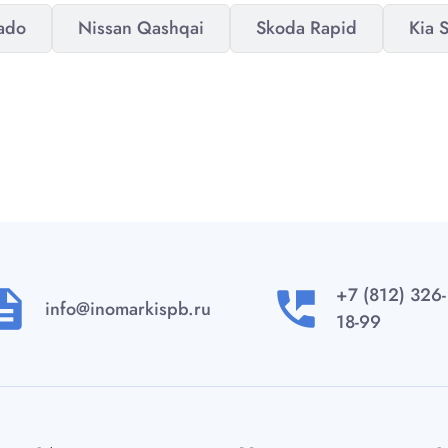
rado
Nissan Qashqai
Skoda Rapid
Kia 
+7 (812) 326-
ription
perm_phone_msg
info@inomarkispb.ru
18-99