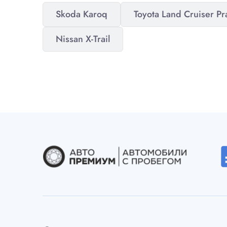
Skoda Karoq
Toyota Land Cruiser P
Nissan X-Trail
desc