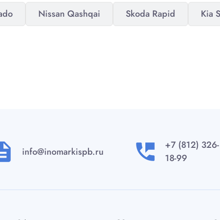
rado
Nissan Qashqai
Skoda Rapid
Kia 
+7 (812) 326-
ription
perm_phone_msg
info@inomarkispb.ru
18-99