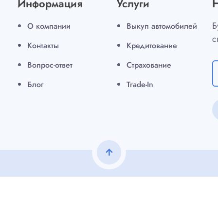
Информация
Услуги
Б
О компании
Выкуп автомобилей
с
Контакты
Кредитование
Вопрос-ответ
Страхование
Блог
Trade-In
arrow_upward