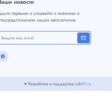
Наши новости
удьте первыми и узнавайте о новинках и
пецпредложениях наших автосалонов.
forward_to_inbox
♥ Разработка и поддержка
Lab01.ru