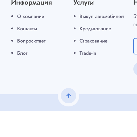
Информация
Услуги
Б
О компании
Выкуп автомобилей
с
Контакты
Кредитование
Вопрос-ответ
Страхование
Блог
Trade-In
arrow_upward