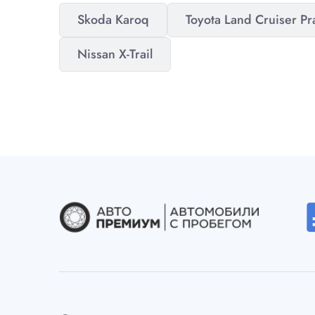
Skoda Karoq
Toyota Land Cruiser P
Nissan X-Trail
desc