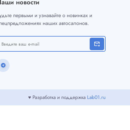
Наши новости
удьте первыми и узнавайте о новинках и
пецпредложениях наших автосалонов.
forward_to_inbox
♥ Разработка и поддержка
Lab01.ru