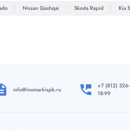
rado
Nissan Qashqai
Skoda Rapid
Kia 
+7 (812) 326-
ription
perm_phone_msg
info@inomarkispb.ru
18-99