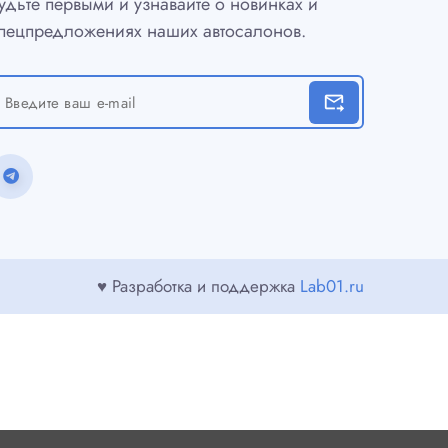
удьте первыми и узнавайте о новинках и
пецпредложениях наших автосалонов.
forward_to_inbox
♥ Разработка и поддержка
Lab01.ru