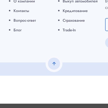
Б
О компании
Выкуп автомобилей
с
Контакты
Кредитование
Вопрос-ответ
Страхование
Блог
Trade-In
arrow_upward