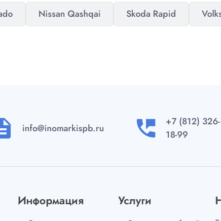
rado
Nissan Qashqai
Skoda Rapid
Volk
+7 (812) 326-
ription
perm_phone_msg
info@inomarkispb.ru
18-99
Информация
Услуги