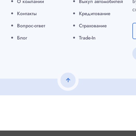
Б
О компании
Выкуп автомобилей
с
Контакты
Кредитование
Вопрос-ответ
Страхование
Блог
Trade-In
arrow_upward