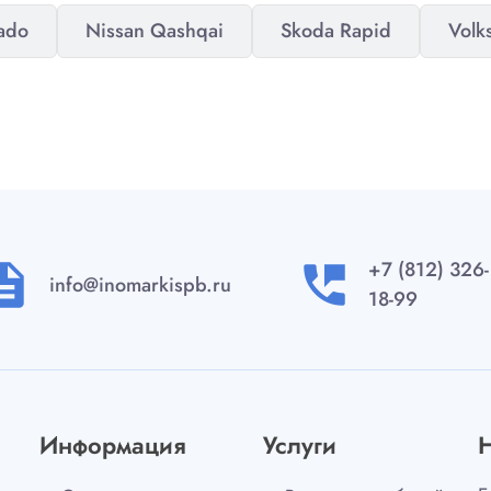
rado
Nissan Qashqai
Skoda Rapid
Volk
+7 (812) 326-
ription
perm_phone_msg
info@inomarkispb.ru
18-99
Информация
Услуги