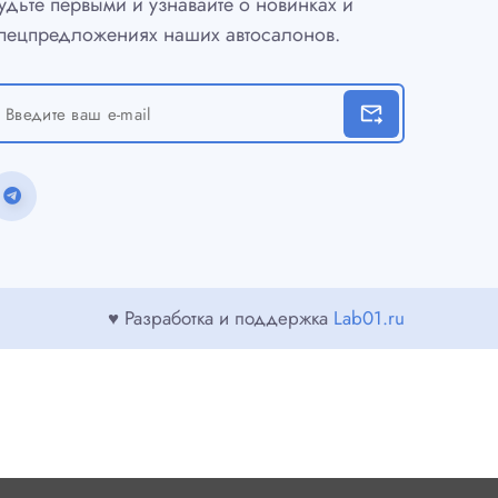
удьте первыми и узнавайте о новинках и
пецпредложениях наших автосалонов.
forward_to_inbox
♥ Разработка и поддержка
Lab01.ru