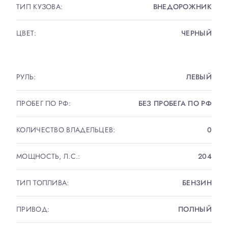
КЛИМАТ-КОНТРОЛЬ ,АВТОПАРКОВКА, БАГАЖНИК
ТИП КУЗОВА:
ВНЕДОРОЖНИК
ОТКРЫВАЕТСЯ БЕЗ ПОМОЩИ РУК, ЦИФРОВАЯ
ПРИБОРНАЯ ПАНЕЛЬ, ЭЛЕКТРОПРИВОД КРЫШКИ
ЦВЕТ:
ЧЕРНЫЙ
БАГАЖНИКА, KESSY FULL, ПАРКТРОНИКИ
ПЕРЕДНИЕ И ЗАДНИЕ, ДИСКИ R20,
АКУСТИЧЕСКИЕ ПЕРЕДНИЕ СТЕКЛА, И МНОГОЕ
РУЛЬ:
ЛЕВЫЙ
ДРУГОЕ.
ПРОБЕГ ПО РФ:
БЕЗ ПРОБЕГА ПО РФ
Экстерьер
КОЛИЧЕСТВО ВЛАДЕЛЬЦЕВ:
0
• Матричные фары
• Легкосплавные диски 7,5J x 20
МОЩНОСТЬ, Л.С.:
204
• Рейлинги на крыше черные
• Спойлер крышки багажника
ТИП ТОПЛИВА:
БЕНЗИН
• Надписи на кузове черного цвета
• Передний и задний бампер S-LINE
ПРИВОД:
ПОЛНЫЙ