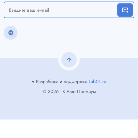
forward_to_inbox
arrow_upward
♥ Разработка и поддержка
Lab01.ru
© 2026 ГК Авто Премиум