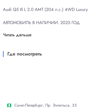
Audi Q5 IIl L 2.0 AMT (204 л.с.) 4WD Luxury
АВТОМОБИЛЬ В НАЛИЧИИ. 2025 ГОД
Читать дальше
ЧЕСТНАЯ ЦЕНА, В Т.Ч. ЗА НАЛИЧНЫЙ РАСЧЕТ,
БЕЗ СКРЫТЫХ ДОПЛАТ И КОМИССИЙ!
ДОПОЛНИТЕЛЬНЫЕ СКИДКИ ПРИ
Где посмотреть
ПРИОБРЕТНИИ В КРЕДИТ ИЛИ TRADE-IN!
ДЕЙСТВУЮТ ВЫГОДНЫЕ КРЕДИТНЫЕ
ПРОГРАММЫ.
ПРОИЗВОДСТВО КИТАЙ. ПОЛНАЯ
РУСИФИКАЦИЯ.
ОПЛАЧЕН КОММЕРЧЕСКИЙ УТИЛЬ СБОР. НЕТ
Санкт-Петербург, Пр. Энгельса, 35
map
НИКАКИХ ОГРАНИЧЕНИЙ НА ПРОДАЖУ.