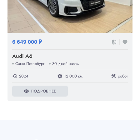
6 649 000 ₽
compare
favorite
Audi A6
Санкт-Петербург
30 дней назад
2024
12 000 км
робот
history
settings
construction
ПОДРОБНЕЕ
visibility