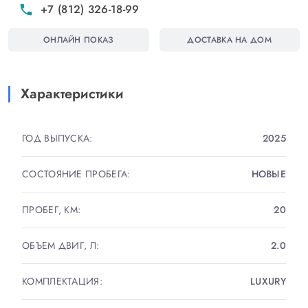
+7 (812) 326-18-99
phone
ПОЛНОСТЬЮ РАСТАМОЖЕН. ВЫ БУДЕТЕ ПЕРВЫМ
ОНЛАЙН ПОКАЗ
ДОСТАВКА НА ДОМ
ВЛАДЕЛЬЦЕМ!
ВНЕШНИЙ И ВНУТРЕННИЙ СПОРТ ЛАЙН! БЕЗ
Характеристики
ХРОМА! BLACK ПАКЕТ
ГОД ВЫПУСКА:
2025
МАКСИМАЛЬНАЯ КОМПЛЕКТАЦИЯ С
МАТРИЧНЫМИ ФАРАМИ!
СОСТОЯНИЕ ПРОБЕГА:
НОВЫЕ
ЭКСКЛЮЗИВНАЯ КОМПЛЕКТАЦИЯ : S Line, САЛОН
ПРОБЕГ, КМ:
20
КОЖА НАППА , ПАНОРАМА, МАТРИЧНЫЕ ФАРЫ,
ЭЛЕКТРОПРИВОД ПЕРЕДНИХ СИДЕНИЙ,
ОБЪЕМ ДВИГ, Л:
2.0
МАССАЖ, КАМЕРЫ 360, CЛЕПЫЕ ЗОНЫ,
АССИСТЕНТ ДВИЖЕНИЯ ПО ПОЛОСЕ, FRONT
КОМПЛЕКТАЦИЯ:
LUXURY
ASSIST, КРУИЗ-КОНТРОЛЬ АДАПТИВНЫЙ,