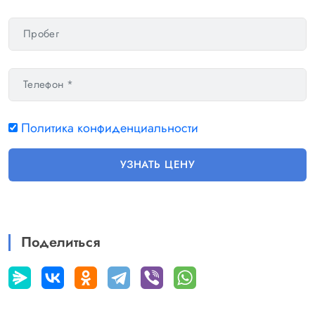
• Защита двигателя снизу
• Крепление для детского кресла ISOFIX на
переднем пассажирском сиденье
• Подголовники сзади (3 шт.)
• Фронтальные подушки безопасности водителя и
переднего пассажира, для пассажира - с
Политика конфиденциальности
отключением
• Центральная подушка безопасности между
УЗНАТЬ ЦЕНУ
водителем и пассажиром
• Фронтальные подушки безопасности водителя и
переднего пассажира
• Шторки безопасности и боковые подушки
Поделиться
безопасности спереди и сзади
• Индикатор давления воздуха в шинах
• Система защиты пассажиров Crew Protect Assistant
• Индикатор непристегнутого ремня безопасности