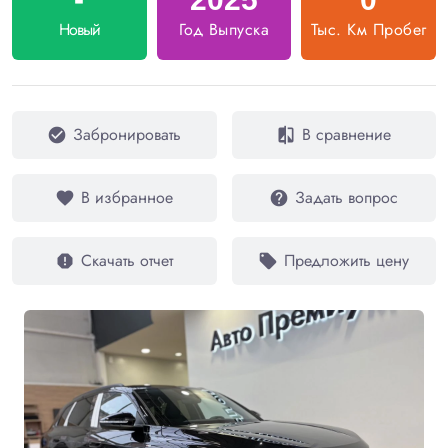
Новый
Год Выпуска
Тыс. Км Пробег
Забронировать
В сравнение
check_circle
compare
В избранное
Задать вопрос
favorite
help
Скачать отчет
Предложить цену
report
local_offer