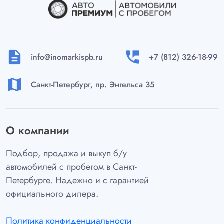
description
perm_phone_msg
info@inomarkispb.ru
+7 (812) 326-18-99
map
Санкт-Петербург, пр. Энгельса 35
О компании
Подбор, продажа и выкуп б/у
автомобилей с пробегом в Санкт-
Петербурге. Надежно и с гарантией
официального дилера.
Политика конфиденциальности