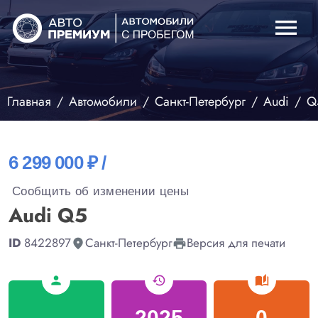
menu
Главная
Автомобили
Санкт-Петербург
Audi
Q
6 299 000 ₽ /
Сообщить об изменении цены
Audi Q5
ID
8422897
Санкт-Петербург
Версия для печати
fmd_good
print
person
history
auto_stories
-
2025
0