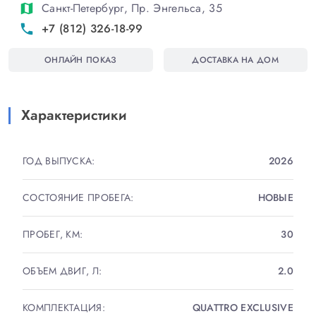
Санкт-Петербург, Пр. Энгельса, 35
map
+7 (812) 326-18-99
phone
ВНЕШНИЙ И ВНУТРЕННИЙ S Line!
ОНЛАЙН ПОКАЗ
ДОСТАВКА НА ДОМ
ЭКСКЛЮЗИВНАЯ КОМПЛЕКТАЦИЯ : S Line, САЛОН
КОЖА ВАЛЬКОНА, МАССАЖ СИДЕНИЙ,
МАТРИЧНЫЕ ФАРЫ, МУЗЫКА БЭНГ И ОЛУФСЕН,
Характеристики
ВЕНТИЛЯЦИЯ, ПАНОРАМА С ЗАТЕМНЕНИЕМ,
СЛЕПЫЕ ЗОНЫ, СВОБОДНЫЕ РУКИ,
ГОД ВЫПУСКА:
2026
ЭЛЕКТРОПРИВОД ПЕРЕДНИХ СИДЕНИЙ С
ПАМЯТЬЮ И ПОДКАЧКОЙ, КАМЕРА 360,
СОСТОЯНИЕ ПРОБЕГА:
НОВЫЕ
ПОТОЛОК-АЛЬКАНТАРА, АССИСТЕНТ ДВИЖЕНИЯ
ПО ПОЛОСЕ, FRONT ASSIST, КРУИЗ-КОНТРОЛЬ
ПРОБЕГ, КМ:
30
АДАПТИВНЫЙ, КЛИМАТ-КОНТРОЛЬ,
АВТОПАРКОВКА, ЭЛЕКТРОРЕГУЛИРОВКА СПИНОК
ОБЪЕМ ДВИГ, Л:
2.0
ЗАДНИХ СИДЕНИЙ,ПОДОГРЕВ ПЕРЕДНИХ И
ЗАДНИХ СИДЕНИЙ, ЦИФРОВАЯ ПРИБОРНАЯ
КОМПЛЕКТАЦИЯ:
QUATTRO EXCLUSIVE