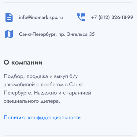
description
perm_phone_msg
info@inomarkispb.ru
+7 (812) 326-18-99
map
Санкт-Петербург, пр. Энгельса 35
О компании
Подбор, продажа и выкуп б/у
автомобилей с пробегом в Санкт-
Петербурге. Надежно и с гарантией
официального дилера.
Политика конфиденциальности