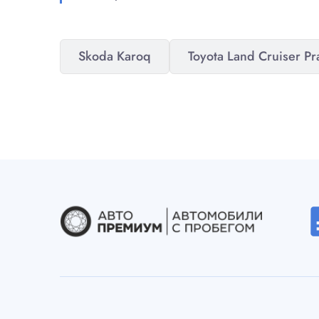
Skoda Karoq
Toyota Land Cruiser P
desc