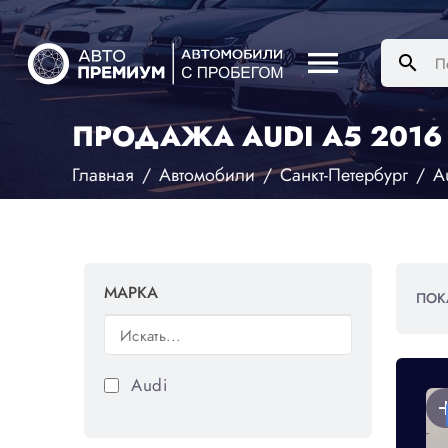
menu
search
ПРОДАЖА AUDI A5 2016 
Главная
Автомобили
Санкт-Петербург
A
МАРКА
ПОК
Audi
add
a
РЕКОМЕНДУЕМ