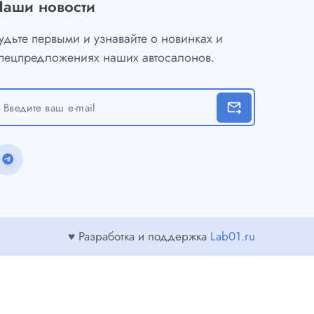
Наши новости
удьте первыми и узнавайте о новинках и
пецпредложениях наших автосалонов.
forward_to_inbox
♥ Разработка и поддержка
Lab01.ru