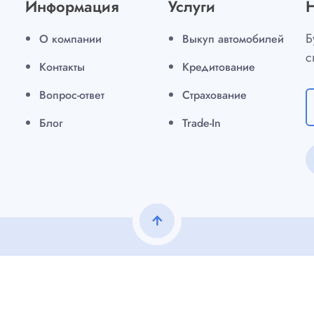
Информация
Услуги
Б
О компании
Выкуп автомобилей
с
Контакты
Кредитование
Вопрос-ответ
Страхование
Блог
Trade-In
arrow_upward