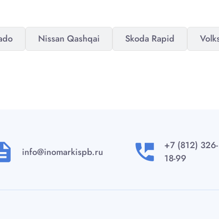
rado
Nissan Qashqai
Skoda Rapid
Volk
+7 (812) 326-
ription
perm_phone_msg
info@inomarkispb.ru
18-99