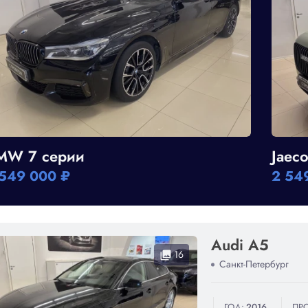
MW 7 серии
Jaeco
 549 000 ₽
2 54
Audi A5
16
collections
Санкт-Петербург
ГОД:
2016
ПРО