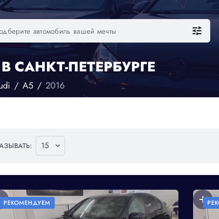
tune
В САНКТ-ПЕТЕРБУРГЕ
udi
A5
2016
АЗЫВАТЬ:
dd
add
РЕКОМЕНДУЕМ
РЕ