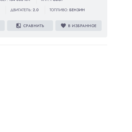
ДВИГАТЕЛЬ:
2.0
ТОПЛИВО:
БЕНЗИН
compare
favorite
СРАВНИТЬ
В ИЗБРАННОЕ