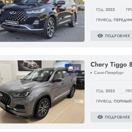
ГОД:
2022
ПР
ПРИВОД:
ПЕРЕДН
visibility
ПОДРОБНЕЕ
Chery Tiggo 
24
collections
Санкт-Петербург
ГОД:
2023
ПРО
ПРИВОД:
ПОЛНЫЙ
visibility
ПОДРОБНЕЕ