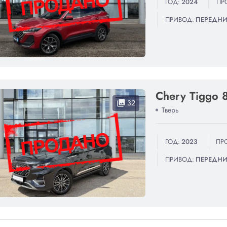
ГОД:
2024
ПР
ПРИВОД:
ПЕРЕДН
Chery Tiggo 
32
collections
Тверь
ГОД:
2023
ПРО
ПРИВОД:
ПЕРЕДН