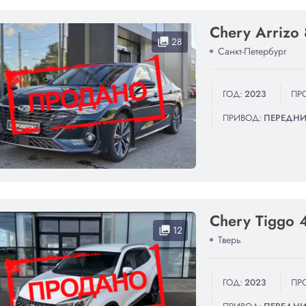
Chery Arrizo 
28
collections
Санкт-Петербург
ГОД:
2023
ПРО
ПРИВОД:
ПЕРЕДН
Chery Tiggo 
12
collections
Тверь
ГОД:
2023
ПРО