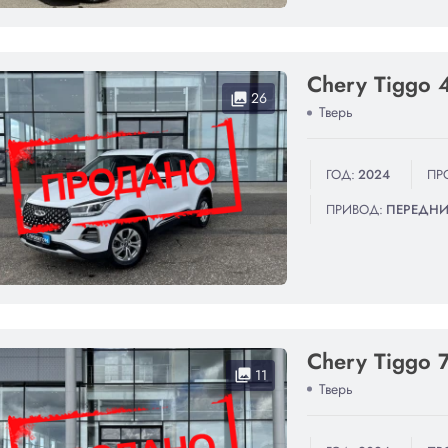
Chery Tiggo 
26
collections
Тверь
ГОД:
2024
ПР
ПРИВОД:
ПЕРЕДН
Chery Tiggo 
11
collections
Тверь