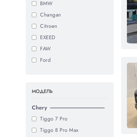
BMW
Changan
Citroen
EXEED
FAW
Ford
Geely
Haval
МОДЕЛЬ
JAC
Jaecoo
Chery
Jetour
Tiggo 7 Pro
Kia
Tiggo 8 Pro Max