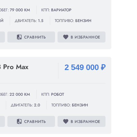
ОБЕГ:
79 000 КМ
КПП:
ВАРИАТОР
ИЙ
ДВИГАТЕЛЬ:
1.5
ТОПЛИВО:
БЕНЗИН
compare
favorite
СРАВНИТЬ
В ИЗБРАННОЕ
8 Pro Max
2 549 000 ₽
БЕГ:
22 000 КМ
КПП:
РОБОТ
ДВИГАТЕЛЬ:
2.0
ТОПЛИВО:
БЕНЗИН
compare
favorite
СРАВНИТЬ
В ИЗБРАННОЕ