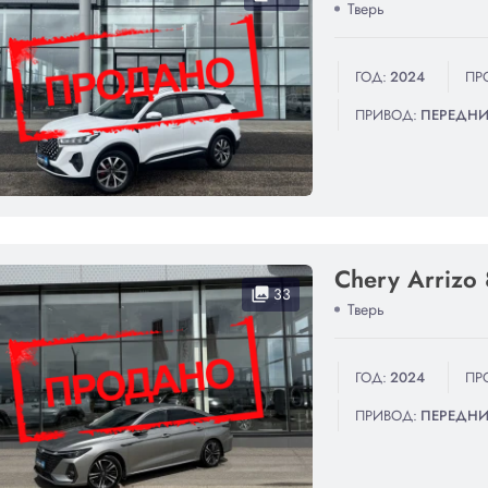
Тверь
ГОД:
2024
ПР
ПРИВОД:
ПЕРЕДН
Chery Arrizo 
33
collections
Тверь
ГОД:
2024
ПР
ПРИВОД:
ПЕРЕДН