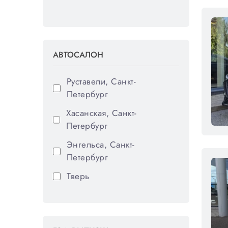
LADA (ВАЗ)
Land Rover
Mazda
АВТОСАЛОН
Mercedes-Benz
Nissan
Руставели, Санкт-
Петербург
OMODA
Хасанская, Санкт-
Opel
Петербург
Peugeot
Энгельса, Санкт-
Renault
Петербург
Skoda
Тверь
Tank
Toyota