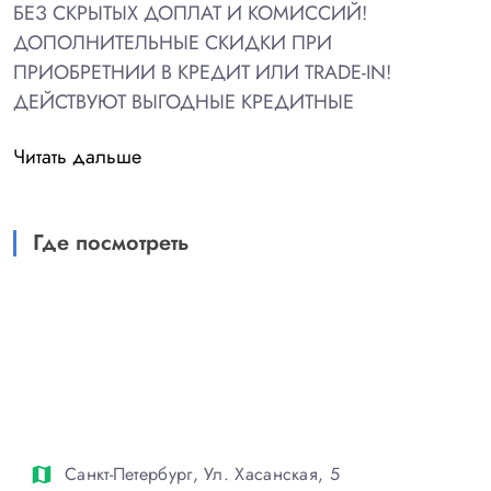
БЕЗ СКРЫТЫХ ДОПЛАТ И КОМИССИЙ!
ДОПОЛНИТЕЛЬНЫЕ СКИДКИ ПРИ
ПРИОБРЕТНИИ В КРЕДИТ ИЛИ TRADE-IN!
ДЕЙСТВУЮТ ВЫГОДНЫЕ КРЕДИТНЫЕ
ПРОГРАММЫ.
Читать дальше
БОГАТАЯ КОМПЛЕКТАЦИЯ:
- КОНДИЦИОНЕР
Где посмотреть
-ОБОГРЕВ СИДЕНИЙ
- МУЛЬТИМЕДИА
- ЭЛЕКТРОСТЕКЛОПОДЪЕМНИКИ
- ЛЕГКОСПЛАВНЫЕ ДИСКИ
- ПОДЛОКОТНИК
- 2 ПОДУШКИ БЕЗОПАСНОСТИ
- УСИЛИТЕЛЬ РУЛЕВОГО УПРАВЛЕНИЯ
И МНОГОЕ ДРУГОЕ.
Санкт-Петербург, Ул. Хасанская, 5
map