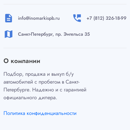
description
perm_phone_msg
info@inomarkispb.ru
+7 (812) 326-18-99
map
Санкт-Петербург, пр. Энгельса 35
О компании
Подбор, продажа и выкуп б/у
автомобилей с пробегом в Санкт-
Петербурге. Надежно и с гарантией
официального дилера.
Политика конфиденциальности