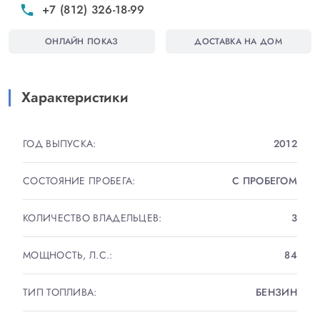
+7 (812) 326-18-99
phone
√ Возможно оформление в кредит
√ Возможен зачет вашего автомобиля.
ОНЛАЙН ПОКАЗ
ДОСТАВКА НА ДОМ
√ Страхование и послепродажное обслуживание
√ Установка дополнительного оборудования
Характеристики
МЕСТО ОСМОТРА - ХАСАНСКАЯ УЛ., ДОМ 5!
ГОД ВЫПУСКА:
2012
СОСТОЯНИЕ ПРОБЕГА:
С ПРОБЕГОМ
КОЛИЧЕСТВО ВЛАДЕЛЬЦЕВ:
3
МОЩНОСТЬ, Л.С.:
84
ТИП ТОПЛИВА:
БЕНЗИН