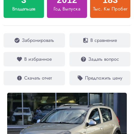
Владельцев
Год Выпуска
Тыс. Км Пробег
Забронировать
В сравнение
check_circle
compare
В избранное
Задать вопрос
favorite
help
Скачать отчет
Предложить цену
report
local_offer