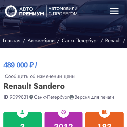
menu
Главная
Автомобили
Санкт-Петербург
Renault
489 000 ₽ /
Сообщить об изменении цены
Renault Sandero
ID
9099831
Санкт-Петербург
Версия для печати
fmd_good
print
person
history
auto_stories
3
2012
183