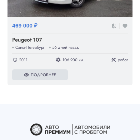
469 000 ₽
compare
favorite
Peugeot 107
Санкт-Петербург
56 дней назад
2011
106 900 км
робот
history
settings
construction
ПОДРОБНЕЕ
visibility